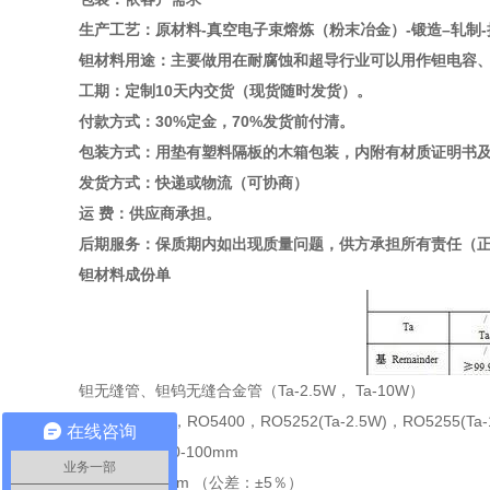
生产工艺：原材料-真空电子束熔炼（粉末冶金）-锻造–轧制-
钽材料用途：主要做用在耐腐蚀和超导行业可以用作钽电容
工期：定制10天内交货（现货随时发货）。
付款方式：30%定金，70%发货前付清。
包装方式：用垫有塑料隔板的木箱包装，内附有材质证明书及装
发货方式：快递或物流（可协商）
运 费：供应商承担。
后期服务：保质期内如出现质量问题，供方承担所有责任（
钽材料成份单
钽无缝管、钽钨无缝合金管（Ta-2.5W， Ta-10W）
牌号:RO5200，RO5400，RO5252(Ta-2.5W)，RO5255(Ta-
在线咨询
规格:直径:φ2.0-100mm
业务一部
厚度:0.2-5.0mm （公差：±5％）