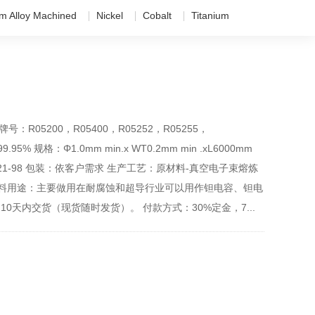
um Alloy Machined
Nickel
Cobalt
Titanium
：R05200，R05400，R05252，R05255，
99.95% 规格：Φ1.0mm min.x WT0.2mm min .xL6000mm
 B521-98 包装：依客户需求 生产工艺：原材料-真空电子束熔炼
钽材料用途：主要做用在耐腐蚀和超导行业可以用作钽电容、钽电
0天内交货（现货随时发货）。 付款方式：30%定金，7...