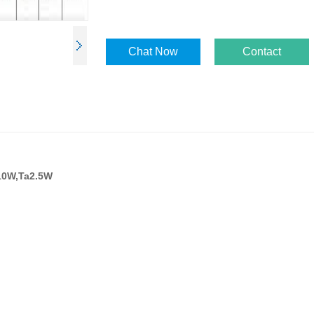
Chat Now
Contact
0W,Ta2.5W