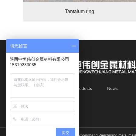
Tantalum ring
请您留言
陕西中恒伟创金属材料有限公司
15319233065
Home
About
Products
News
Recruitment
Contact
提交
Copyright © 2018-2020 Shaanxi Zhongheng Weichuang metal mater