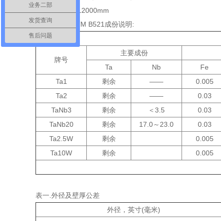
业务二部
长度:100mm-12000mm
发货查询
执得标准: ASTM B521成份说明:
售后问题
主要成份
牌号
Ta
Nb
Fe
Ta1
剩余
——
0.005
Ta2
剩余
——
0.03
TaNb3
剩余
＜
3.5
0.03
TaNb20
剩余
17.0
～
23.0
0.03
Ta2.5W
剩余
0.005
Ta10W
剩余
0.005
表一.外径及壁厚公差
外径
，
英寸
(
毫米
)