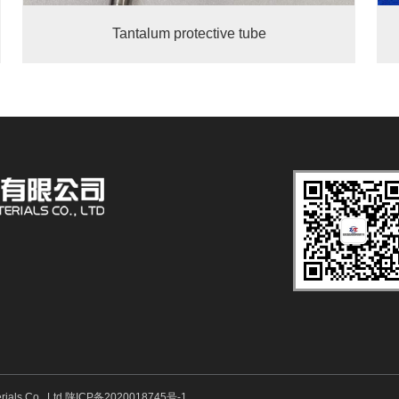
Tantalum protective tube
ials Co., Ltd
陕ICP备2020018745号-1