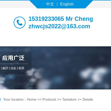
中文
English
15319233065 Mr Cheng
zhwcjs2022@163.com
Your location：
Home
>>
Products
>>
Tantalum
>> Details