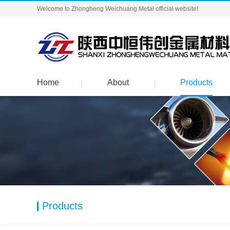
Welcome to Zhongheng Weichuang Metal official website!
Home
About
Products
Products