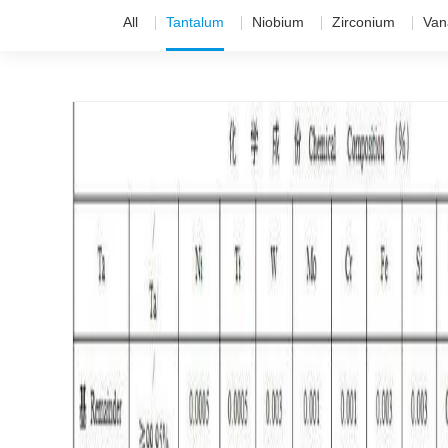
All
Tantalum
Niobium
Zirconium
Van