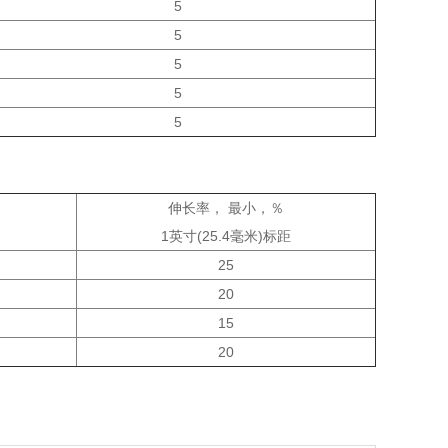
5
5
5
5
5
伸长率
，
最小
，％
1
英寸
(25.4
毫米
)
标距
25
20
15
20