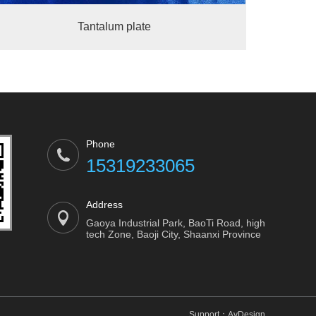
Tantalum plate
Phone
15319233065
Address
Gaoya Industrial Park, BaoTi Road, high
tech Zone, Baoji City, Shaanxi Province
Support：
AyDesign